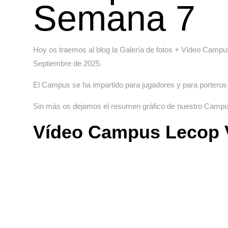
Semana 7
Hoy os traemos al blog la Galería de fotos + Vídeo Camp
Septiembre de 2025.
El Campus se ha impartido para jugadores y para porteros e
Sin más os dejamos el resumen gráfico de nuestro Cam
Vídeo Campus Lecop 