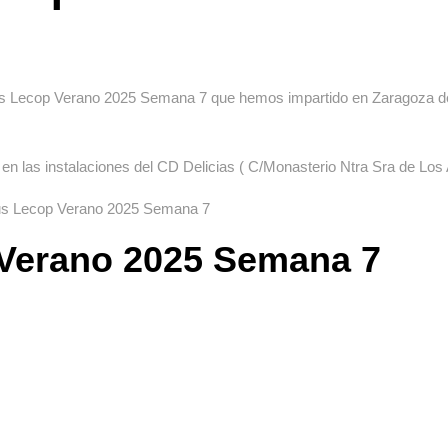
us Lecop Verano 2025 Semana 7 que hemos impartido en Zaragoza del
n las instalaciones del CD Delicias ( C/Monasterio Ntra Sra de Los 
pus Lecop Verano 2025 Semana 7
Verano 2025 Semana 7