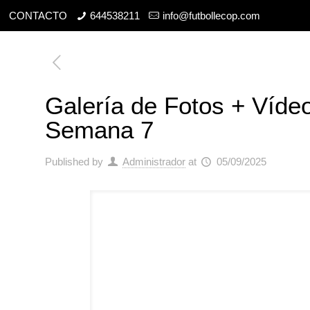
CONTACTO
644538211
info@futbollecop.com
Galería de Fotos + Víd
Semana 7
Published by
Administrador
at
05/09/2025