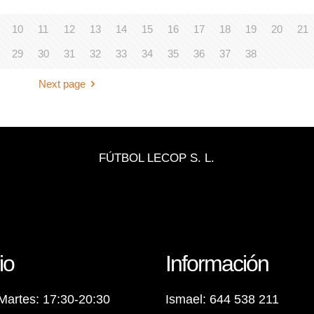
10
11
12
13
14
15
16
17
18
19
20
21
29
30
31
32
33
34
35
36
37
38
Next page
FÚTBOL LECOP S. L.
io
Información
Martes: 17:30-20:30
Ismael: 644 538 211