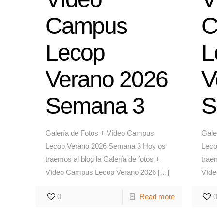
Campus
C
Lecop
L
Verano 2026
V
Semana 3
S
Galería de Fotos + Vídeo Campus
Gale
Lecop Verano 2026 Semana 3 Hoy os
Leco
traemos al blog la Galería de fotos +
traem
Vídeo Campus Lecop Verano 2026
[…]
Víde
0
Read more
0