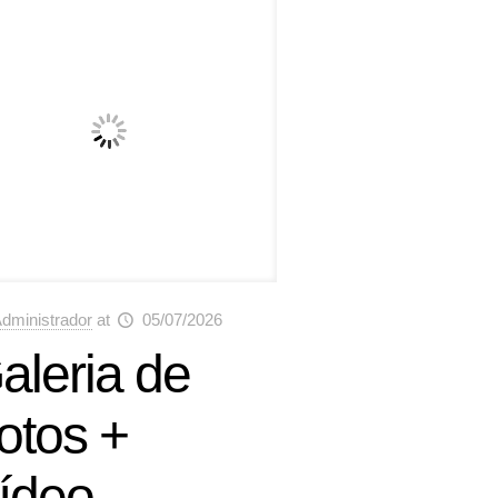
dministrador
at
05/07/2026
aleria de
otos +
ídeo