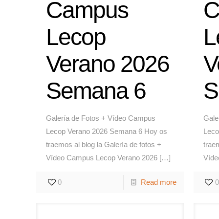
Campus
C
Lecop
L
Verano 2026
V
Semana 6
S
Galería de Fotos + Vídeo Campus
Gale
Lecop Verano 2026 Semana 6 Hoy os
Leco
traemos al blog la Galería de fotos +
traem
Vídeo Campus Lecop Verano 2026
[…]
Víde
0
Read more
0