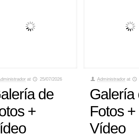
dministrador
at
25/07/2026
Administrador
at
alería de
Galería
otos +
Fotos +
ídeo
Vídeo