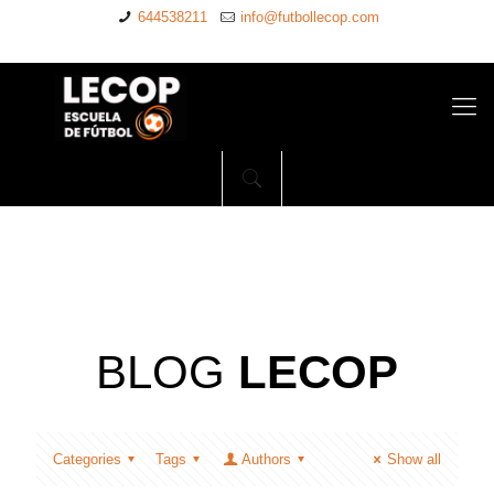
644538211
info@futbollecop.com
BLOG
LECOP
Categories
Tags
Authors
Show all