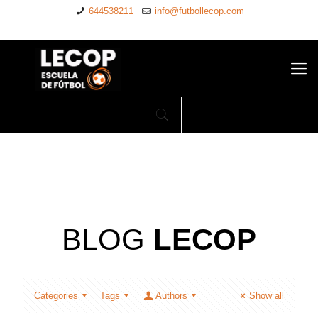
644538211
info@futbollecop.com
BLOG
LECOP
Categories
Tags
Authors
Show all