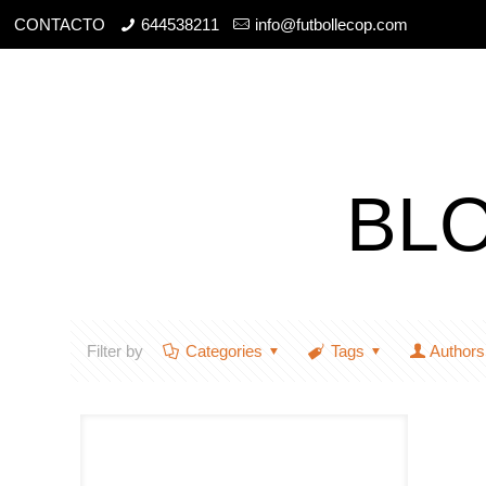
CONTACTO
644538211
info@futbollecop.com
BL
Filter by
Categories
Tags
Authors