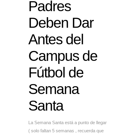
Padres
Deben Dar
Antes del
Campus de
Fútbol de
Semana
Santa
La Semana Santa está a punto de llegar
( solo faltan 5 semanas , recuerda que