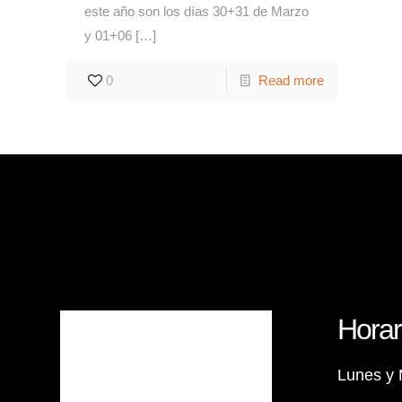
este año son los días 30+31 de Marzo
y 01+06
[…]
0
Read more
Horar
Lunes y 