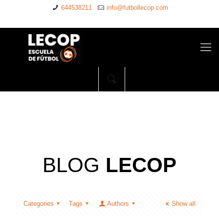
644538211
info@futbollecop.com
BLOG
LECOP
Categories
Tags
Authors
Show all