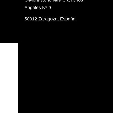
C/Monasterio Ntra Sra de los
Angeles Nº 9
50012 Zaragoza, España