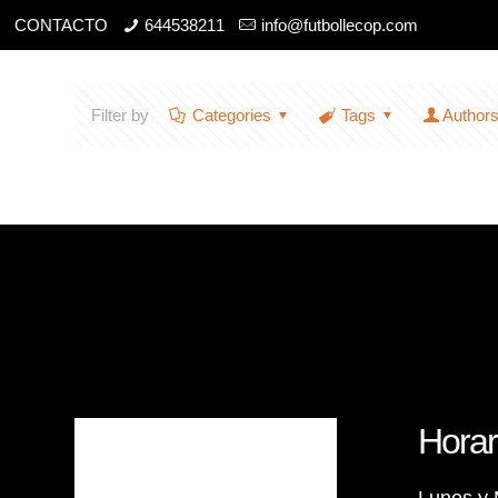
CONTACTO
644538211
info@futbollecop.com
Filter by
Categories
Tags
Author
Horar