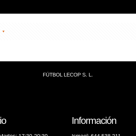
s
FÚTBOL LECOP S. L.
io
Información