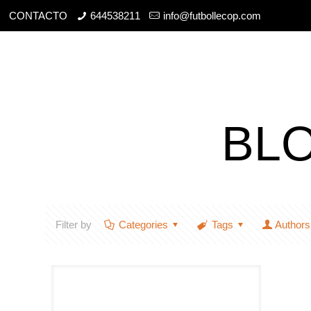
CONTACTO
644538211
info@futbollecop.com
BL
Filter by
Categories
Tags
Authors