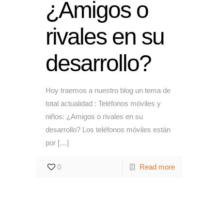
¿Amigos o
rivales en su
desarrollo?
Hoy traemos a nuestro blog un tema de
total actualidad : Teléfonos móviles y
niños: ¿Amigos o rivales en su
desarrollo? Los teléfonos móviles están
por
[…]
0
Read more