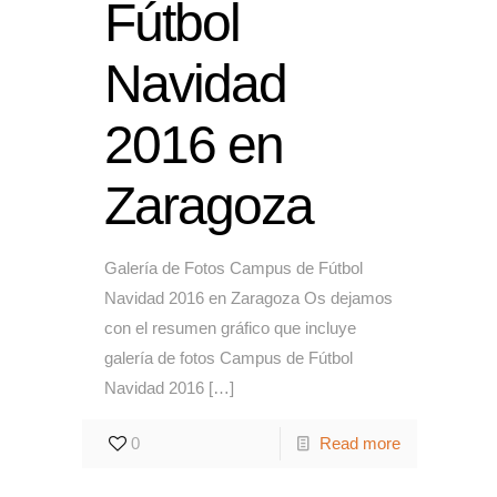
Fútbol
Navidad
2016 en
Zaragoza
Galería de Fotos Campus de Fútbol
Navidad 2016 en Zaragoza Os dejamos
con el resumen gráfico que incluye
galería de fotos Campus de Fútbol
Navidad 2016
[…]
0
Read more