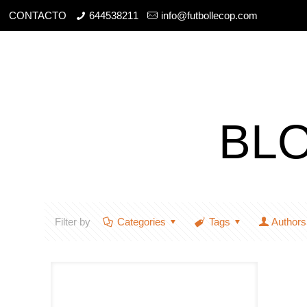
CONTACTO
644538211
info@futbollecop.com
BL
Filter by
Categories
Tags
Authors