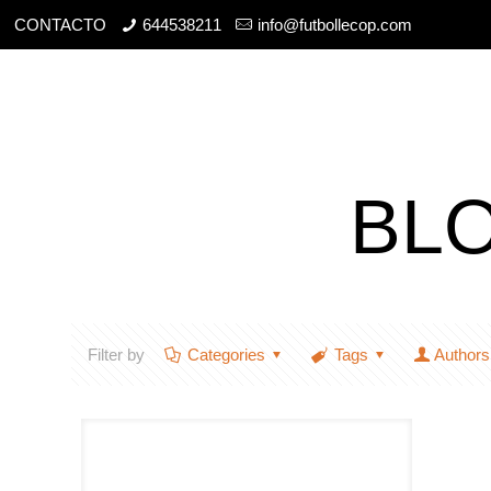
CONTACTO
644538211
info@futbollecop.com
BL
Filter by
Categories
Tags
Authors