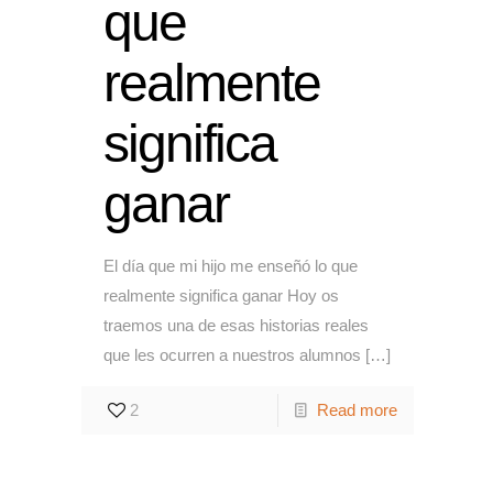
que
realmente
significa
ganar
El día que mi hijo me enseñó lo que
realmente significa ganar Hoy os
traemos una de esas historias reales
que les ocurren a nuestros alumnos
[…]
2
Read more