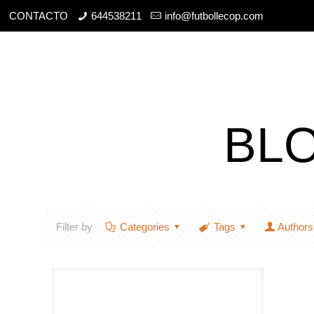
CONTACTO
644538211
info@futbollecop.com
BL
Filter by
Categories
Tags
Authors