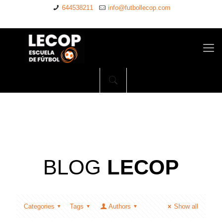
644538211
info@futbollecop.com
BLOG
LECOP
Categories
Tags
Authors
Show all