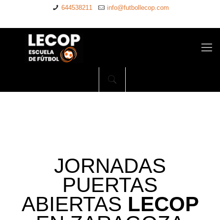
644538211
info@futbollecop.com
JORNADAS
PUERTAS
ABIERTAS
LECOP