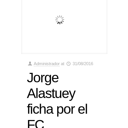
Administrador
at
31/08/2016
Jorge
Alastuey
ficha por el
FC