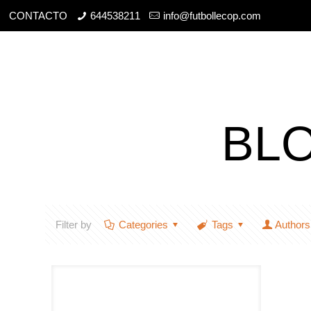
CONTACTO
644538211
info@futbollecop.com
BL
Filter by
Categories
Tags
Authors