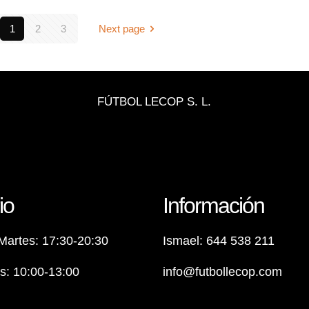
1
2
3
Next page
FÚTBOL LECOP S. L.
io
Información
Martes: 17:30-20:30
Ismael: 644 538 211
: 10:00-13:00
info@futbollecop.com