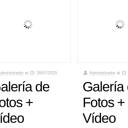
dministrador
at
26/07/2025
Administrador
at
alería de
Galería
otos +
Fotos +
ídeo
Vídeo