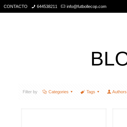
CONTACTO
644538211
info@futbollecop.com
BL
Filter by
Categories
Tags
Authors