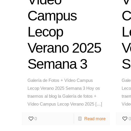
Campus
C
Lecop
L
Verano 2025
V
Semana 3
S
Galería de Fotos + Vídeo Campus
Gale
Lecop Verano 2025 Semana 3 Hoy os
Leco
traemos al blog la Galería de fotos +
traem
Vídeo Campus Lecop Verano 2025
[…]
Víde
0
Read more
0