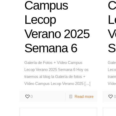
Campus
C
Lecop
L
Verano 2025
V
Semana 6
S
Galería de Fotos + Vídeo Campus
Gale
Lecop Verano 2025 Semana 6 Hoy os
Leco
traemos al blog la Galería de fotos +
traem
Vídeo Campus Lecop Verano 2025
[…]
Víde
0
Read more
0