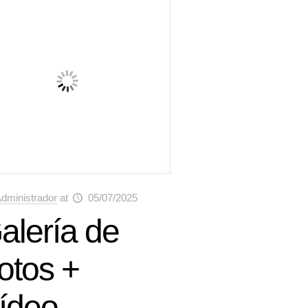
dministrador
at
05/07/2025
alería de
otos +
ídeo