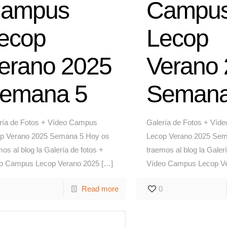
ampus
Campu
ecop
Lecop
erano 2025
Verano
emana 5
Semana
ría de Fotos + Vídeo Campus
Galería de Fotos + Víd
p Verano 2025 Semana 5 Hoy os
Lecop Verano 2025 Sem
os al blog la Galería de fotos +
traemos al blog la Galer
o Campus Lecop Verano 2025
[…]
Vídeo Campus Lecop V
Read more
0