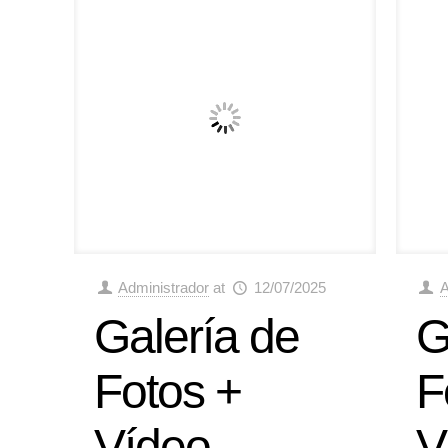
Administrador
at
12/07/2025
A
Galería de
G
Fotos +
F
Vídeo
V