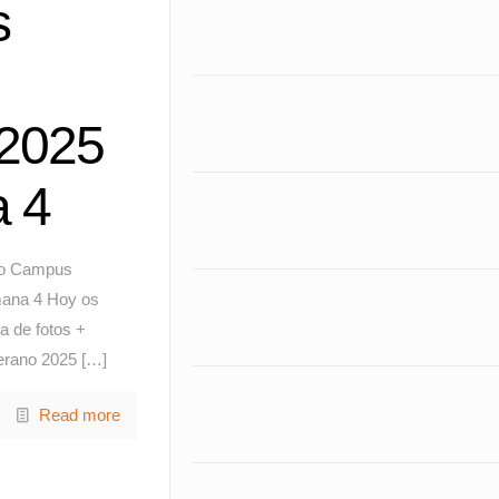
s
 2025
 4
eo Campus
ana 4 Hoy os
ía de fotos +
erano 2025
[…]
Read more