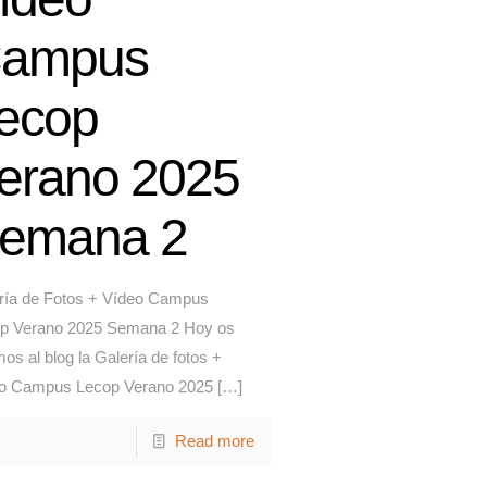
ampus
ecop
erano 2025
emana 2
ría de Fotos + Vídeo Campus
p Verano 2025 Semana 2 Hoy os
os al blog la Galería de fotos +
o Campus Lecop Verano 2025
[…]
Read more