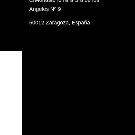
C/Monasterio Ntra Sra de los
Angeles Nº 9
50012 Zaragoza, España