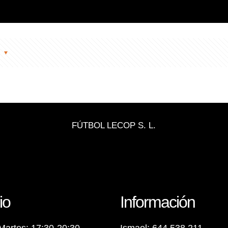
s
FÚTBOL LECOP S. L.
io
Información