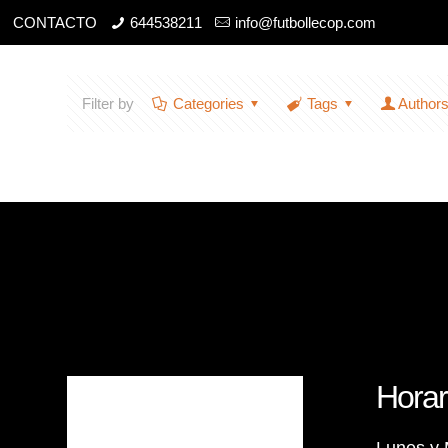
CONTACTO
644538211
info@futbollecop.com
Filter by
Categories
Tags
Author
Horar