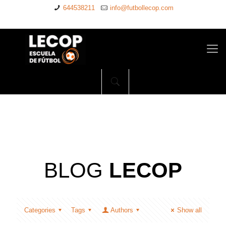
644538211
info@futbollecop.com
BLOG
LECOP
Categories
Tags
Authors
Show all