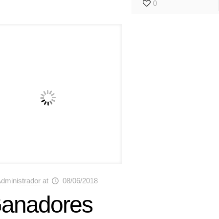
0
dministrador
at
08/06/2018
anadores