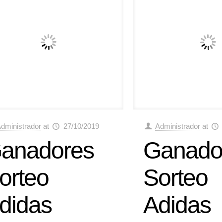
dministrador
at
27/10/2019
Administrador
at
anadores
Ganado
orteo
Sorteo
didas
Adidas