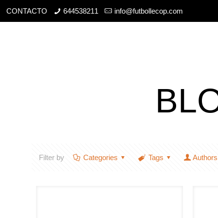
CONTACTO
644538211
info@futbollecop.com
BL
Filter by
Categories
Tags
Authors