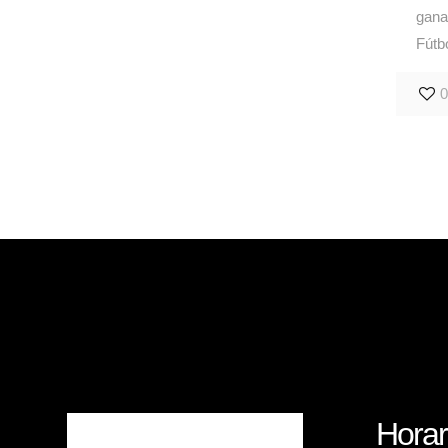
gana
Fútb
0
Horar