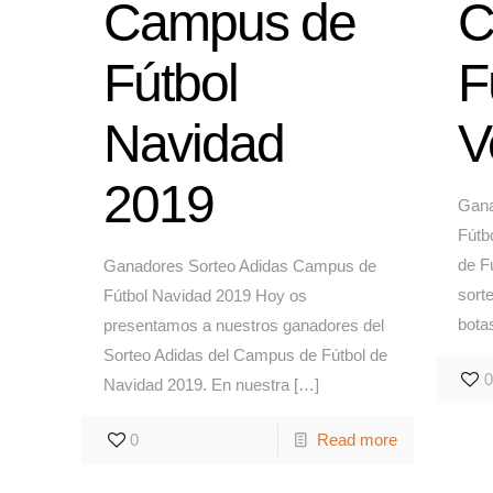
Campus de
C
Fútbol
F
Navidad
V
2019
Gana
Fútb
de F
Ganadores Sorteo Adidas Campus de
sorte
Fútbol Navidad 2019 Hoy os
botas
presentamos a nuestros ganadores del
Sorteo Adidas del Campus de Fútbol de
0
Navidad 2019. En nuestra
[…]
0
Read more