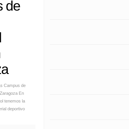
 de
d
n
za
as Campus de
 Zaragoza En
ol tenemos la
rial deportivo