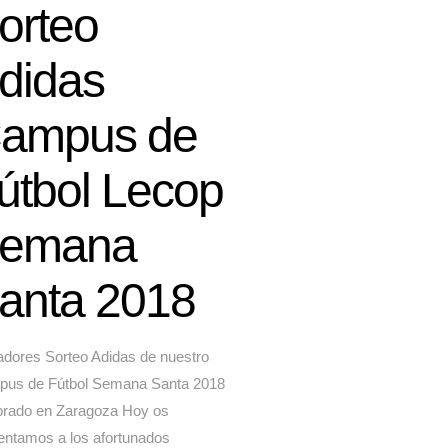
orteo
didas
ampus de
útbol Lecop
emana
anta 2018
dores Sorteo Adidas de nuestro
us de Fútbol Semana Santa 2018
brado en Zaragoza Hoy os
entamos a los afortunados