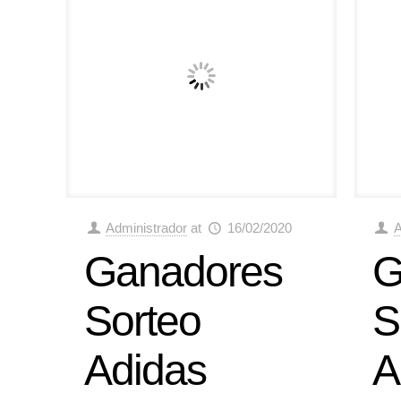
Administrador
at
16/02/2020
A
Ganadores
G
Sorteo
S
Adidas
A