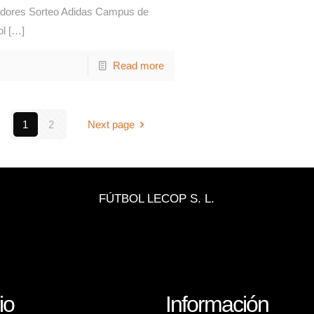
dores Sorteo Adidas Campus de
ol
[…]
Read more
1
2
Next page
FÚTBOL LECOP S. L.
io
Información