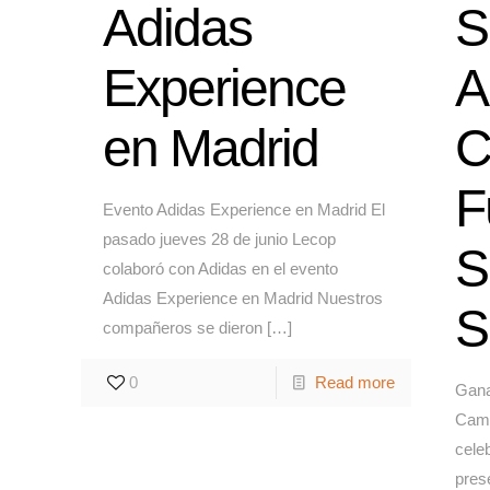
Adidas
S
Experience
A
en Madrid
C
F
Evento Adidas Experience en Madrid El
pasado jueves 28 de junio Lecop
S
colaboró con Adidas en el evento
Adidas Experience en Madrid Nuestros
S
compañeros se dieron
[…]
0
Read more
Gana
Camp
cele
pres