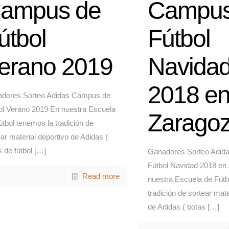
ampus de
Campus
útbol
Fútbol
erano 2019
Navida
2018 e
dores Sorteo Adidas Campus de
ol Verano 2019 En nuestra Escuela
Zarago
útbol tenemos la tradición de
ar material deportivo de Adidas (
 de fútbol
[…]
Ganadores Sorteo Adid
Fútbol Navidad 2018 en
Read more
nuestra Escuela de Fútb
tradición de sortear mate
de Adidas ( botas
[…]