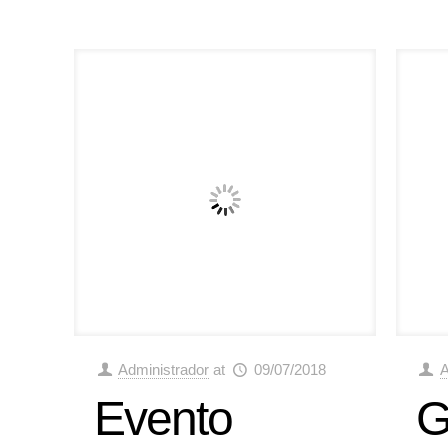
Administrador
at
09/07/2018
A
Evento
G