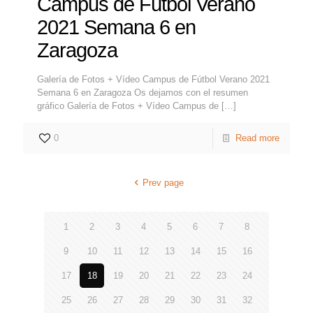
Campus de Fútbol Verano
2021 Semana 6 en
Zaragoza
Galería de Fotos + Vídeo Campus de Fútbol Verano 2021
Semana 6 en Zaragoza Os dejamos con el resumen
gráfico Galería de Fotos + Vídeo Campus de
[…]
0
Read more
Prev page
1
2
3
4
5
6
7
8
9
10
11
12
13
14
15
16
17
18
19
20
21
22
23
24
25
26
27
28
29
30
31
32