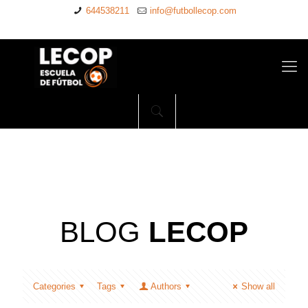
644538211
info@futbollecop.com
BLOG
LECOP
Categories
Tags
Authors
Show all