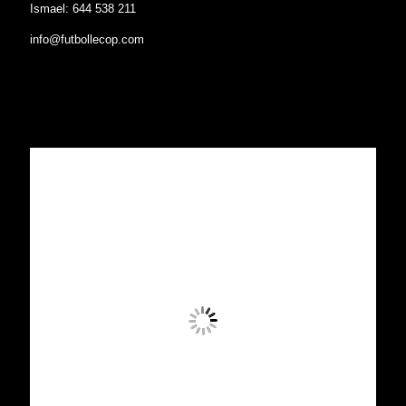
Ismael: 644 538 211
info@futbollecop.com