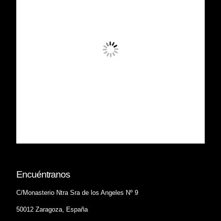
Encuéntranos
C/Monasterio Ntra Sra de los Angeles Nº 9
50012 Zaragoza, España