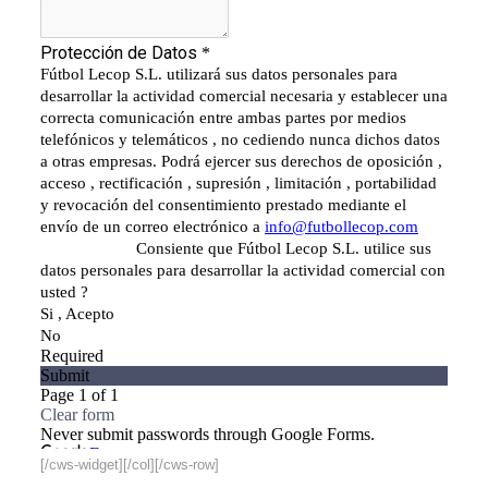
[/cws-widget][/col][/cws-row]