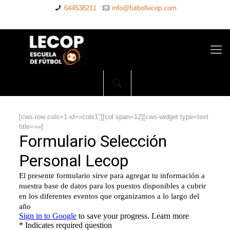
644538211
info@futbollecop.com
[cws-row cols=1 id=»cols1″][col span=12][cws-widget type=text
title=»»]