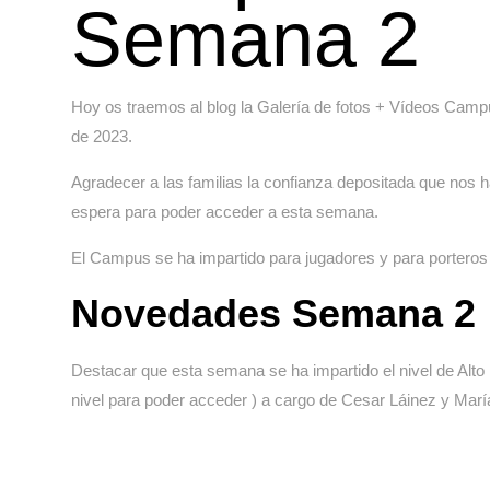
Semana 2
Hoy os traemos al blog la Galería de fotos + Vídeos Cam
de 2023.
Agradecer a las familias la confianza depositada que nos h
espera para poder acceder a esta semana.
El Campus se ha impartido para jugadores y para porteros e
Novedades Semana 2
Destacar que esta semana se ha impartido el nivel de Alt
nivel para poder acceder ) a cargo de Cesar Láinez y Marí