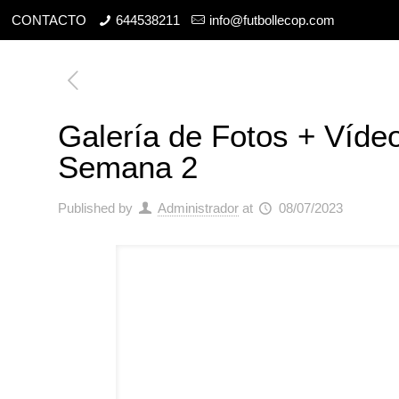
CONTACTO
644538211
info@futbollecop.com
Galería de Fotos + Víd
Semana 2
Published by
Administrador
at
08/07/2023