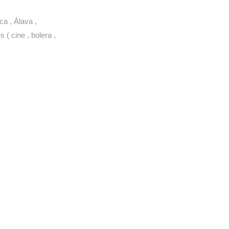
a , Álava ,
( cine , bolera ,